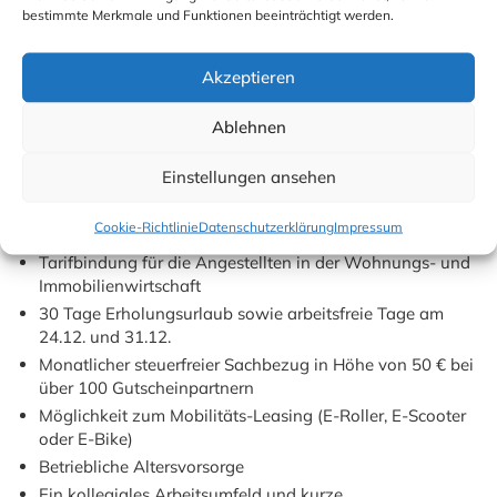
Handwerkliches Geschick und praktische Erfahrung
bestimmte Merkmale und Funktionen beeinträchtigt werden.
Idealerweise Kenntnisse im Bereich Malerarbeiten oder
Fußbodenbeläge
Akzeptieren
Selbstständige und zuverlässige Arbeitsweise
Teamfähigkeit und Einsatzbereitschaft
Ablehnen
Wir bieten Ihnen
Einstellungen ansehen
Eine langfristige Perspektive in einem sicheren und
Cookie-Richtlinie
Datenschutzerklärung
Impressum
erfolgreichen mittelständischen Unternehmen
Tarifbindung für die Angestellten in der Wohnungs- und
Immobilienwirtschaft
30 Tage Erholungsurlaub sowie arbeitsfreie Tage am
24.12. und 31.12.
Monatlicher steuerfreier Sachbezug in Höhe von 50 € bei
über 100 Gutscheinpartnern
Möglichkeit zum Mobilitäts-Leasing (E-Roller, E-Scooter
oder E-Bike)
Betriebliche Altersvorsorge
Ein kollegiales Arbeitsumfeld und kurze